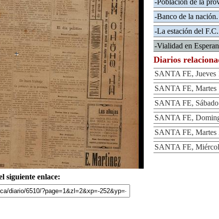
-Población de la prov
-Banco de la nación.
-La estación del F.C
-Vialidad en Esperan
Diarios relacion
SANTA FE, Jueves 1
SANTA FE, Martes 1
SANTA FE, Sábado 1
SANTA FE, Domingo
SANTA FE, Martes 2
SANTA FE, Miércole
l siguiente enlace: