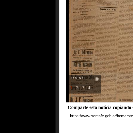
PAGINAS
1
2
3
4
Comparte esta noticia copiando e