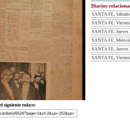
Diarios relacion
SANTA FE, Sábado 
SANTA FE, Viernes
SANTA FE, Jueves 
SANTA FE, Miércol
SANTA FE, Jueves 
SANTA FE, Viernes
l siguiente enlace: