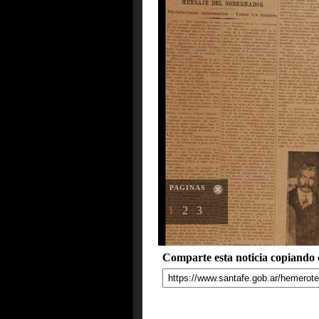
PAGINAS
1
2
3
Comparte esta noticia copiando e