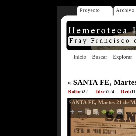
Proyecto
Archivo
Inicio
Buscar
Explorar
«
SANTA FE, Martes
Rollo:
622
Idx:
6524
Dvd:
11
SANTA FE, Martes 21 de M