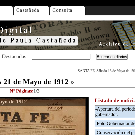
Castañeda
Consulta
Destacadas
SANTA FE, Sábado 18 de Mayo de 19
 21 de Mayo de 1912
»
Nº Páginas:
1/3
Listado de notici
ayo de 1912
-Apertura del período
gobernador.
-Foto Gobernador de 
-Conservación del pu