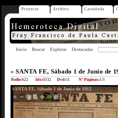
Proyecto
Archivo
Castañeda
Inicio
Buscar
Explorar
Destacadas
«
SANTA FE, Sábado 1 de Junio de 
Rollo:
622
Idx:
6532
Dvd:
11
Nº Páginas:
1/3
SANTA FE, Sábado 1 de Junio de 1912