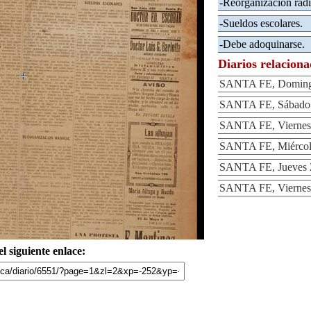
-Reorganización radi
-Sueldos escolares.
-Debe adoquinarse.
Diarios relacion
SANTA FE, Domingo
SANTA FE, Sábado 2
SANTA FE, Viernes 
SANTA FE, Miércole
SANTA FE, Jueves 2
SANTA FE, Viernes 
l siguiente enlace: