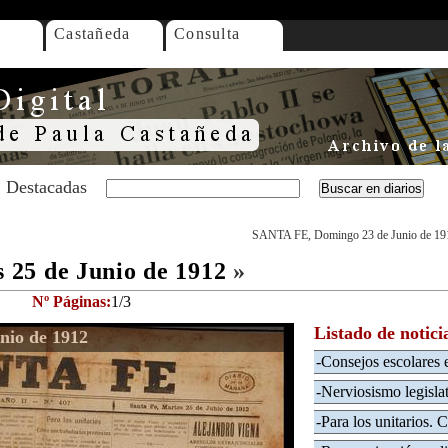
Castañeda
Consulta
Destacadas
SANTA FE, Domingo 23 de Junio de 19
25 de Junio de 1912
»
Nº Páginas:
1/3
Listado de notici
nio de 1912
-Consejos escolares e
-Nerviosismo legislat
-Para los unitarios. 