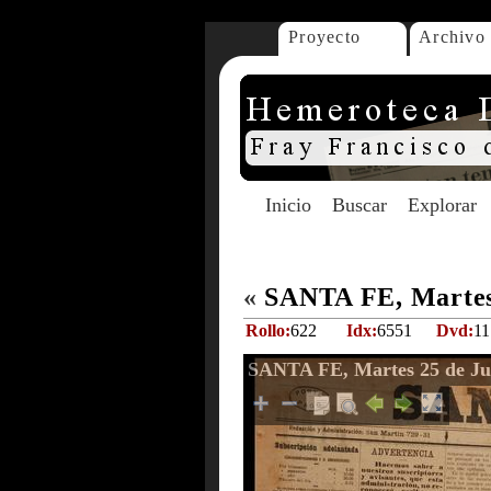
Proyecto
Archivo
Inicio
Buscar
Explorar
«
SANTA FE, Martes 
Rollo:
622
Idx:
6551
Dvd:
11
SANTA FE, Martes 25 de Ju