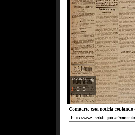
PAGINAS
1
2
3
Comparte esta noticia copiando e