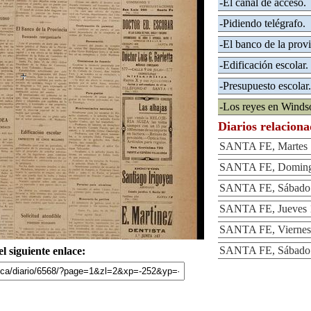
-El canal de acceso.
-Pidiendo telégrafo.
-El banco de la provi
-Edificación escolar.
-Presupuesto escolar.
-Los reyes en Windso
Diarios relacion
SANTA FE, Martes 1
SANTA FE, Domingo
SANTA FE, Sábado 1
SANTA FE, Jueves 1
SANTA FE, Viernes 
SANTA FE, Sábado 2
l siguiente enlace: