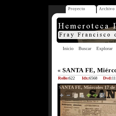
Proyecto
Archivo
Inicio
Buscar
Explorar
«
SANTA FE, Miércol
Rollo:
622
Idx:
6568
Dvd:
11
SANTA FE, Miércoles 17 de 