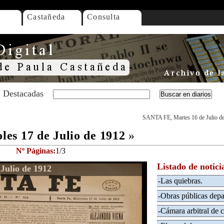
Castañeda
Consulta
Destacadas
SANTA FE, Martes 16 de Julio d
es 17 de Julio de 1912
»
Nº Páginas:
1/3
Listado de notici
Julio de 1912
-Las quiebras.
-Obras públicas depa
-Cámara arbitral de c