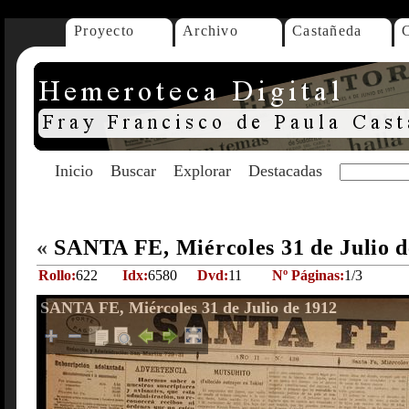
Proyecto
Archivo
Castañeda
Inicio
Buscar
Explorar
Destacadas
«
SANTA FE, Miércoles 31 de Julio 
Rollo:
622
Idx:
6580
Dvd:
11
Nº Páginas:
1/3
SANTA FE, Miércoles 31 de Julio de 1912