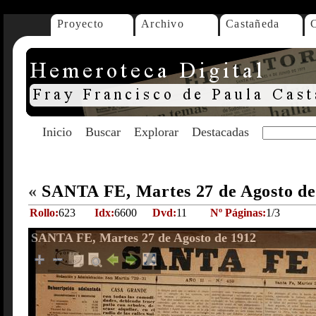
Proyecto
Archivo
Castañeda
Inicio
Buscar
Explorar
Destacadas
«
SANTA FE, Martes 27 de Agosto d
Rollo:
623
Idx:
6600
Dvd:
11
Nº Páginas:
1/3
SANTA FE, Martes 27 de Agosto de 1912