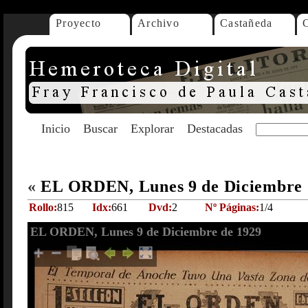
Proyecto
Archivo
Castañeda
Inicio
Buscar
Explorar
Destacadas
«
EL ORDEN, Lunes 9 de Diciembre 
Rollo:
815
Idx:
661
Dvd:
2
Nº Páginas:
1/4
EL ORDEN, Lunes 9 de Diciembre de 1929