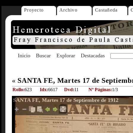
Proyecto
Archivo
Castañeda
Inicio
Buscar
Explorar
Destacadas
«
SANTA FE, Martes 17 de Septiemb
Rollo:
623
Idx:
6617
Dvd:
11
Nº Páginas:
1/3
SANTA FE, Martes 17 de Septiembre de 1912