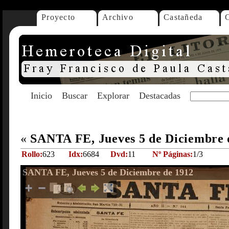
Proyecto
Archivo
Castañeda
Inicio
Buscar
Explorar
Destacadas
«
SANTA FE, Jueves 5 de Diciembre 
Rollo:
623
Idx:
6684
Dvd:
11
Nº Páginas:
1/3
SANTA FE, Jueves 5 de Diciembre de 1912