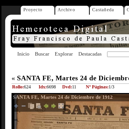
Proyecto
Archivo
Castañeda
Inicio
Buscar
Explorar
Destacadas
«
SANTA FE, Martes 24 de Diciembr
Rollo:
624
Idx:
6698
Dvd:
11
Nº Páginas:
1/3
SANTA FE, Martes 24 de Diciembre de 1912