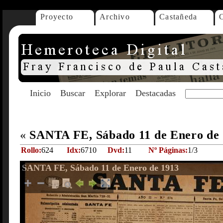
Proyecto
Archivo
Castañeda
Inicio
Buscar
Explorar
Destacadas
«
SANTA FE, Sábado 11 de Enero de
Rollo:
624
Idx:
6710
Dvd:
11
Nº Páginas:
1/3
SANTA FE, Sábado 11 de Enero de 1913