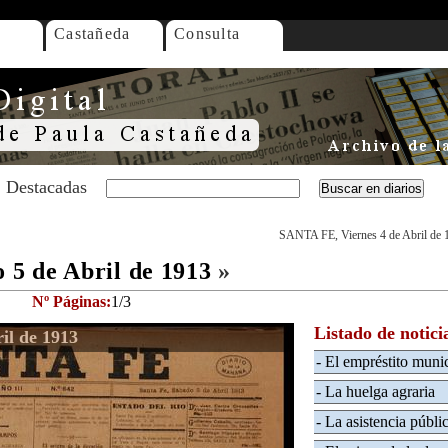
Castañeda
Consulta
Destacadas
SANTA FE, Viernes 4 de Abril de 
5 de Abril de 1913
»
Nº Páginas:
1/3
Listado de notici
il de 1913
- El empréstito muni
- La huelga agraria
- La asistencia públi