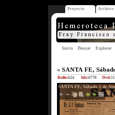
Proyecto
Archivo
Inicio
Buscar
Explorar
«
SANTA FE, Sábado 
Rollo:
624
Idx:
6778
Dvd:
11
SANTA FE, Sábado 5 de Abr