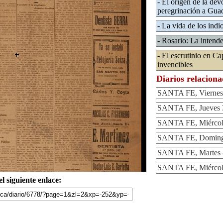
- El origen de la dev
peregrinación a Gua
- La vida de los indi
- Rosario: La intend
- El escrutinio en Cap
invencibles
Diarios relacion
SANTA FE, Viernes 
SANTA FE, Jueves 3
SANTA FE, Miércole
SANTA FE, Domingo
SANTA FE, Martes 8
SANTA FE, Miércole
l siguiente enlace: