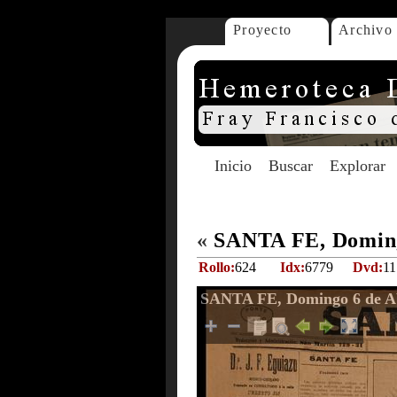
Proyecto
Archivo
Inicio
Buscar
Explorar
«
SANTA FE, Domingo
Rollo:
624
Idx:
6779
Dvd:
11
SANTA FE, Domingo 6 de Ab