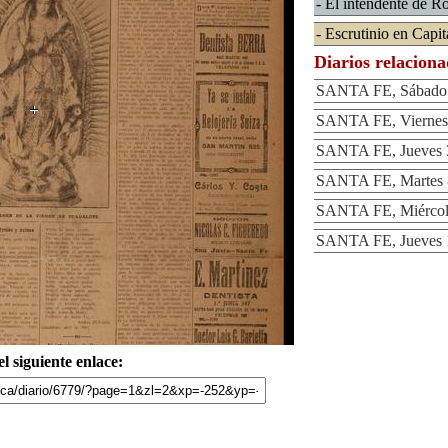
- El intendente de R
- Escrutinio en Capit
Diarios relacion
SANTA FE, Sábado 5
SANTA FE, Viernes 
SANTA FE, Jueves 3
SANTA FE, Martes 8
SANTA FE, Miércole
SANTA FE, Jueves 1
l siguiente enlace: