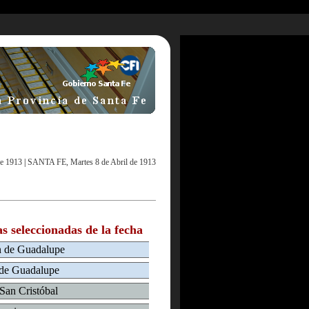
e 1913
|
SANTA FE, Martes 8 de Abril de 1913
as seleccionadas de la fecha
en de Guadalupe
a de Guadalupe
 San Cristóbal