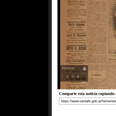
PAGINAS
1
2
3
4
Comparte esta noticia copiando e