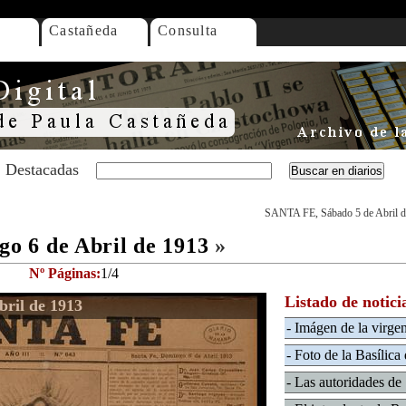
Castañeda
Consulta
Destacadas
SANTA FE, Sábado 5 de Abril d
 6 de Abril de 1913
»
Nº Páginas:
1/4
Listado de notici
ril de 1913
- Imágen de la virg
- Foto de la Basílic
- Las autoridades de