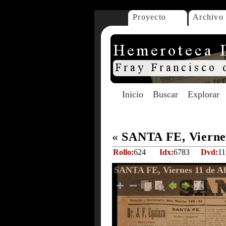
Proyecto
Archivo
Inicio
Buscar
Explorar
«
SANTA FE, Viernes
Rollo:
624
Idx:
6783
Dvd:
11
SANTA FE, Viernes 11 de Ab