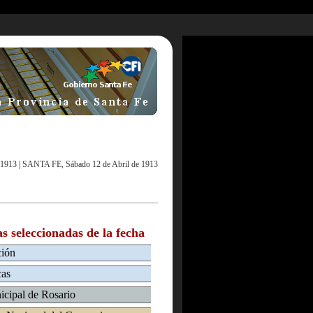
 1913
|
SANTA FE, Sábado 12 de Abril de 1913
as seleccionadas de la fecha
ción
cas
icipal de Rosario