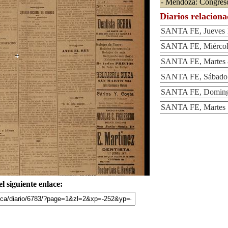
- Mendoza: Congres
Diarios relacion
SANTA FE, Jueves 1
SANTA FE, Miércole
SANTA FE, Martes 8
SANTA FE, Sábado 1
SANTA FE, Domingo
SANTA FE, Martes 1
l siguiente enlace: