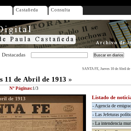
Castañeda
Consulta
Destacadas
SANTA FE, Jueves 10 de Abril de
 11 de Abril de 1913
»
Nº Páginas:
1/3
Listado de notici
ril de 1913
- Agencia de emigra
- Las Jefeturas políti
- La intendencia mun