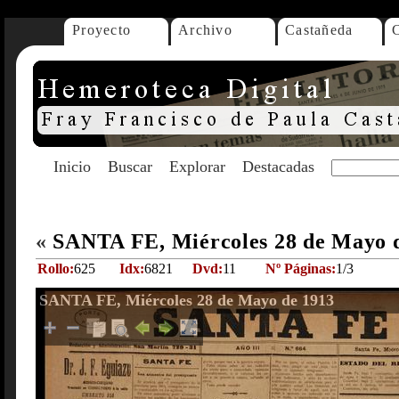
Proyecto
Archivo
Castañeda
Inicio
Buscar
Explorar
Destacadas
«
SANTA FE, Miércoles 28 de Mayo 
Rollo:
625
Idx:
6821
Dvd:
11
Nº Páginas:
1/3
SANTA FE, Miércoles 28 de Mayo de 1913