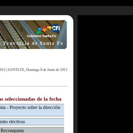
1913
|
SANTA FE, Domingo 8 de Junio de 1913
as seleccionadas de la fecha
ista - Proyecto sobre la dirección
nto electivas
e Reconquista