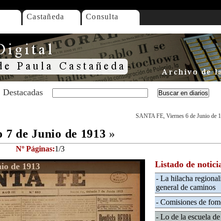
Castañeda
Consulta
Destacadas
SANTA FE, Viernes 6 de Junio de 
7 de Junio de 1913
»
Nº Páginas:
1/3
Listado de notici
io de 1913
- La hilacha regional
general de caminos
- Comisiones de fome
- Lo de la escuela d