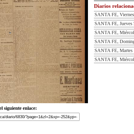
Diarios relacion
SANTA FE, Viernes 
SANTA FE, Jueves 5
SANTA FE, Miércole
SANTA FE, Domingo
SANTA FE, Martes 1
SANTA FE, Miércole
l siguiente enlace: