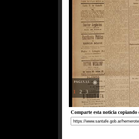
PAGINAS
1
2
3
Comparte esta noticia copiando e