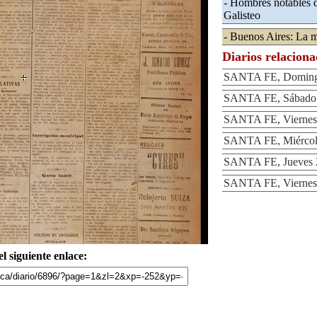
- Hombres notables d
Galisteo
- Buenos Aires: La m
Diarios relacion
SANTA FE, Domingo
SANTA FE, Sábado 
SANTA FE, Viernes 
SANTA FE, Miércole
SANTA FE, Jueves 2
SANTA FE, Viernes 
l siguiente enlace: