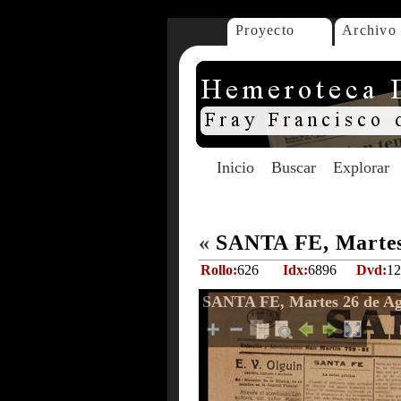
Proyecto
Archivo
Inicio
Buscar
Explorar
«
SANTA FE, Martes 
Rollo:
626
Idx:
6896
Dvd:
12
SANTA FE, Martes 26 de Ag