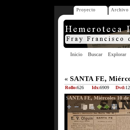
Proyecto
Archivo
Inicio
Buscar
Explorar
«
SANTA FE, Miércol
Rollo:
626
Idx:
6909
Dvd:
12
SANTA FE, Miércoles 10 de 