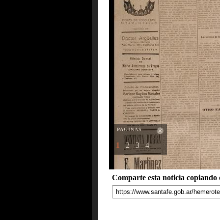
PAGINAS
1
2
3
4
Comparte esta noticia copiando e