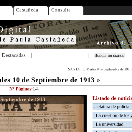
Castañeda
Consulta
Destacadas
SANTA FE, Martes 9 de Septiembre de 1913
es 10 de Septiembre de 1913
»
Nº Páginas:
1/4
Listado de notici
Septiembre de 1913
- Jefatura de policía
- La cuestión de los 
- La universidad