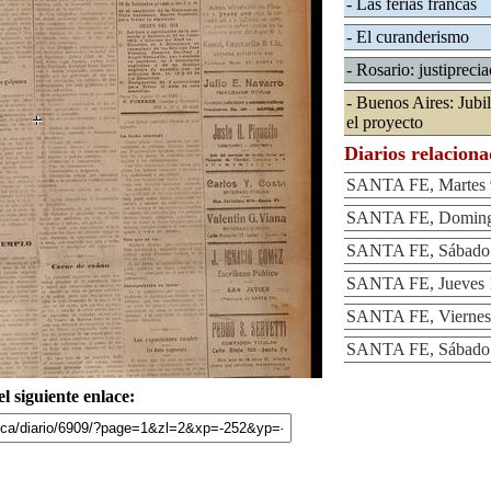
- Las ferias francas
- El curanderismo
- Rosario: justiprec
- Buenos Aires: Jubil
el proyecto
Diarios relacion
SANTA FE, Martes 9
SANTA FE, Domingo
SANTA FE, Sábado 6
SANTA FE, Jueves 1
SANTA FE, Viernes 
SANTA FE, Sábado 1
l siguiente enlace: