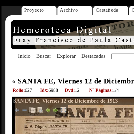
Proyecto
Archivo
Castañeda
Inicio
Buscar
Explorar
Destacadas
«
SANTA FE, Viernes 12 de Diciembr
Rollo:
627
Idx:
6988
Dvd:
12
Nº Páginas:
1/4
SANTA FE, Viernes 12 de Diciembre de 1913