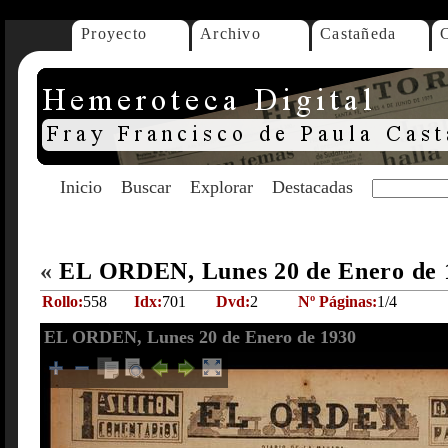
Proyecto
Archivo
Castañeda
Inicio
Buscar
Explorar
Destacadas
«
EL ORDEN, Lunes 20 de Enero de
Rollo:
558
Idx:
701
Dvd:
2
Nº Páginas:
1/4
EL ORDEN, Lunes 20 de Enero de 1930