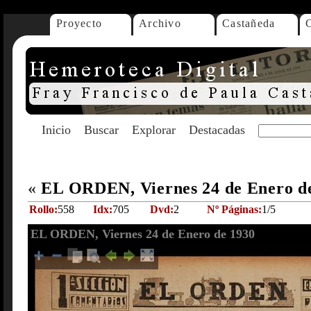
Proyecto
Archivo
Castañeda
Inicio
Buscar
Explorar
Destacadas
«
EL ORDEN, Viernes 24 de Enero d
Rollo:
558
Idx:
705
Dvd:
2
Nº Páginas:
1/5
EL ORDEN, Viernes 24 de Enero de 1930