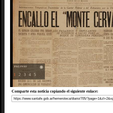
PAGINAS
1
2
3
4
5
Comparte esta noticia copiando el siguiente enlace: