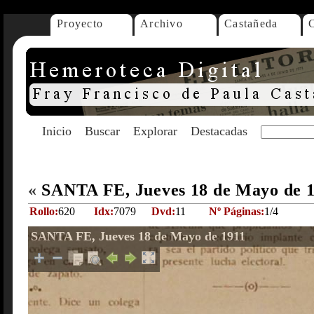
Proyecto
Archivo
Castañeda
Inicio
Buscar
Explorar
Destacadas
«
SANTA FE, Jueves 18 de Mayo de 
Rollo:
620
Idx:
7079
Dvd:
11
Nº Páginas:
1/4
SANTA FE, Jueves 18 de Mayo de 1911