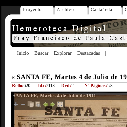
Proyecto
Archivo
Castañeda
Inicio
Buscar
Explorar
Destacadas
«
SANTA FE, Martes 4 de Julio de 1
Rollo:
620
Idx:
7113
Dvd:
11
Nº Páginas:
1/8
SANTA FE, Martes 4 de Julio de 1911