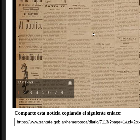
PAGINAS
1
2
3
4
5
6
7
8
Comparte esta noticia copiando el siguiente enlace: