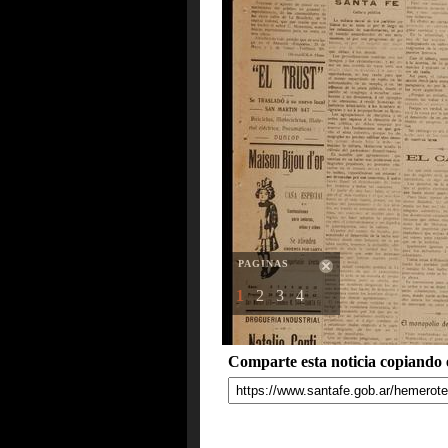
PAGINAS
1
2
3
4
Comparte esta noticia copiando e