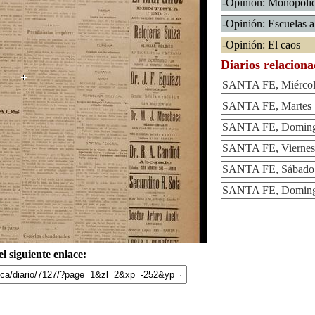
-Opinión: Monopolio
-Opinión: Escuelas 
-Opinión: El caos
Diarios relacion
SANTA FE, Miércole
SANTA FE, Martes 1
SANTA FE, Domingo 
SANTA FE, Viernes 
SANTA FE, Sábado 2
SANTA FE, Domingo 
l siguiente enlace: