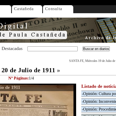
Castañeda
Consulta
Destacadas
SANTA FE, Miércoles 19 de Julio de
20 de Julio de 1911
»
Nº Páginas:
1/4
Listado de notici
io de 1911
-Opinión: Cultura pol
-Opinión: Inconveni
-Opinión: Procedimie