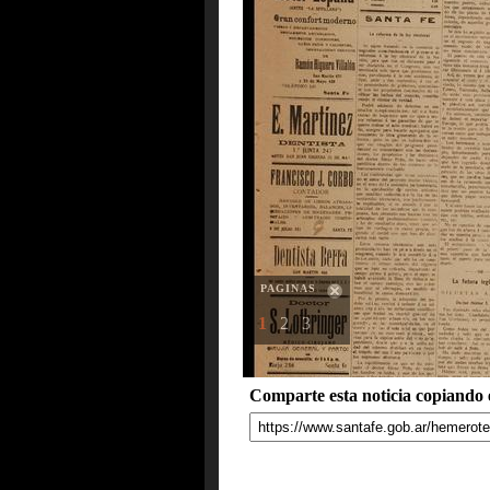
PAGINAS
1
2
3
Comparte esta noticia copiando e