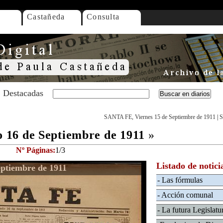
Castañeda
Consulta
Destacadas
SANTA FE, Viernes 15 de Septiembre de 1911
|
S
16 de Septiembre de 1911
»
Nº Páginas:
1/3
Listado de notici
ptiembre de 1911
- Las fórmulas
- Acción comunal
- La futura Legislatu