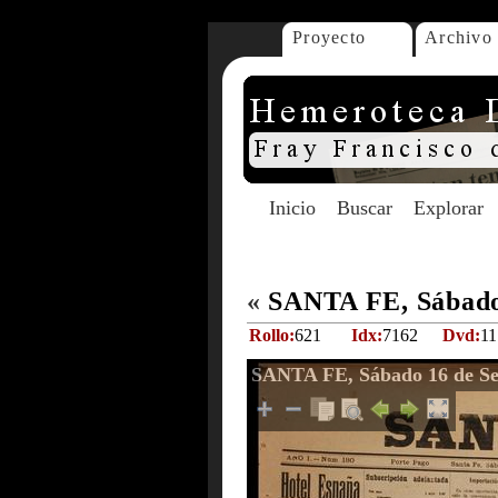
Proyecto
Archivo
Inicio
Buscar
Explorar
«
SANTA FE, Sábado 
Rollo:
621
Idx:
7162
Dvd:
11
SANTA FE, Sábado 16 de Se