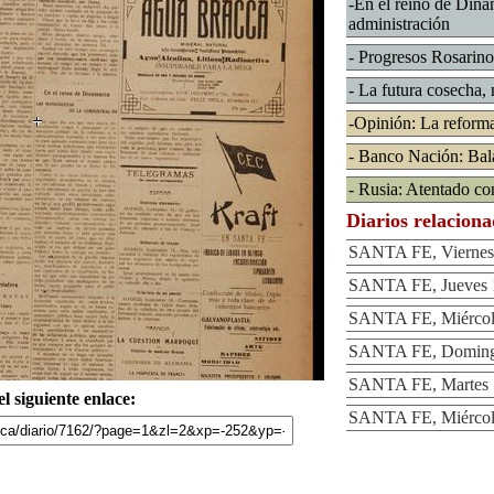
-En el reino de Dina
administración
- Progresos Rosarino
- La futura cosecha,
-Opinión: La reforma 
- Banco Nación: Bal
- Rusia: Atentado con
Diarios relacion
SANTA FE, Viernes 
SANTA FE, Jueves 1
SANTA FE, Miércole
SANTA FE, Domingo
SANTA FE, Martes 1
l siguiente enlace:
SANTA FE, Miércole