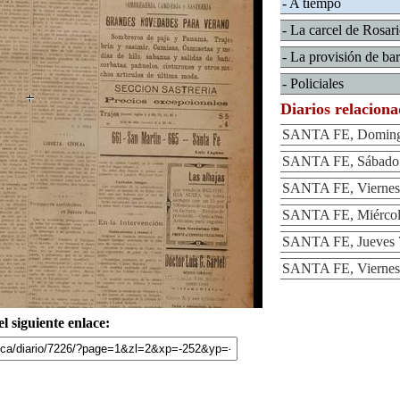
- A tiempo
- La carcel de Rosar
- La provisión de bar
- Policiales
Diarios relacion
SANTA FE, Domingo
SANTA FE, Sábado 2
SANTA FE, Viernes 
SANTA FE, Miércole
SANTA FE, Jueves 7
SANTA FE, Viernes 
l siguiente enlace: