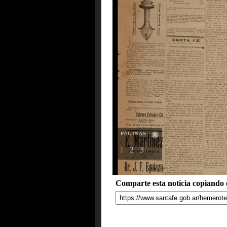
PAGINAS
1
2
3
Comparte esta noticia copiando e