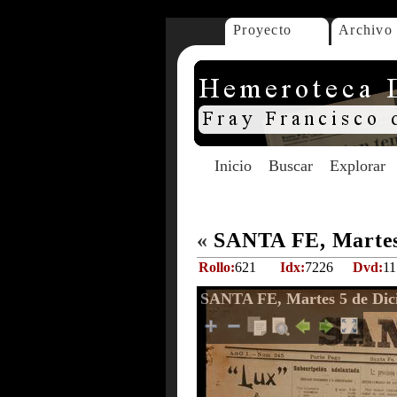
Proyecto
Archivo
Inicio
Buscar
Explorar
«
SANTA FE, Martes 
Rollo:
621
Idx:
7226
Dvd:
11
SANTA FE, Martes 5 de Dic