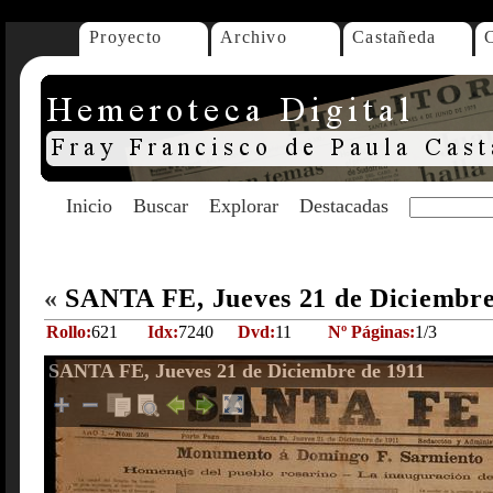
Proyecto
Archivo
Castañeda
Inicio
Buscar
Explorar
Destacadas
«
SANTA FE, Jueves 21 de Diciembre
Rollo:
621
Idx:
7240
Dvd:
11
Nº Páginas:
1/3
SANTA FE, Jueves 21 de Diciembre de 1911