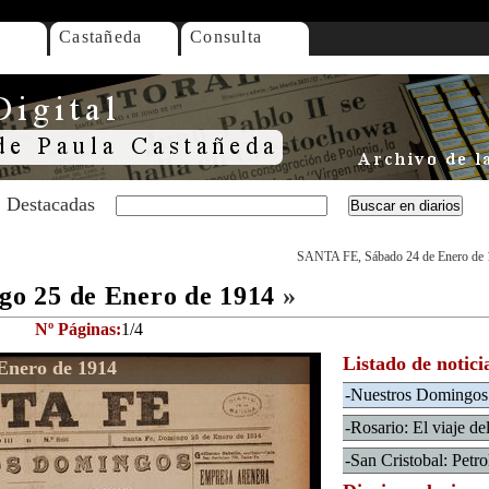
Castañeda
Consulta
Destacadas
SANTA FE, Sábado 24 de Enero de 
o 25 de Enero de 1914
»
Nº Páginas:
1/4
Listado de notici
Enero de 1914
-Nuestros Domingos
-Rosario: El viaje de
-San Cristobal: Petro