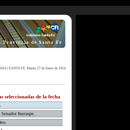
1914
|
SANTA FE, Martes 27 de Enero de 1914
as seleccionadas de la fecha
.
l Senador Iturraspe.
leo.