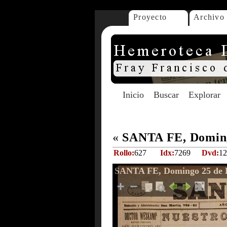
Proyecto
Archivo
Inicio
Buscar
Explorar
«
SANTA FE, Doming
Rollo:
627
Idx:
7269
Dvd:
12
SANTA FE, Domingo 25 de 