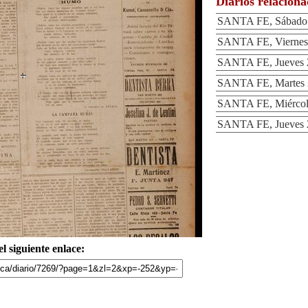
Diarios relacion
SANTA FE, Sábado 
SANTA FE, Viernes 
SANTA FE, Jueves 2
SANTA FE, Martes 2
SANTA FE, Miércole
SANTA FE, Jueves 2
l siguiente enlace: