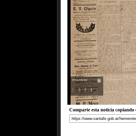
PAGINAS
1
2
3
4
Comparte esta noticia copiando e