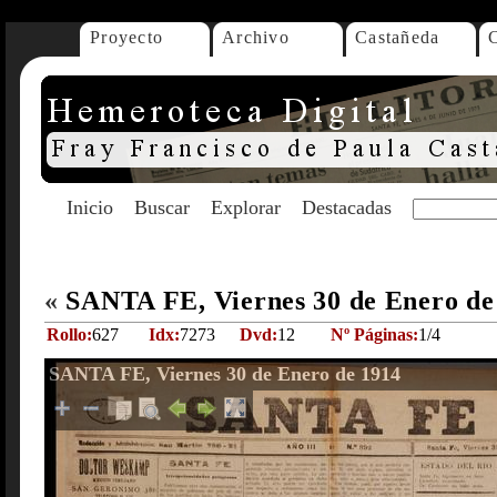
Proyecto
Archivo
Castañeda
Inicio
Buscar
Explorar
Destacadas
«
SANTA FE, Viernes 30 de Enero d
Rollo:
627
Idx:
7273
Dvd:
12
Nº Páginas:
1/4
SANTA FE, Viernes 30 de Enero de 1914