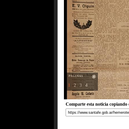
PAGINAS
1
2
3
4
Comparte esta noticia copiando e