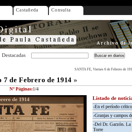
Castañeda
Consulta
Destacadas
SANTA FE, Viernes 6 de Febrero de 19
7 de Febrero de 1914
»
Nº Páginas:
1/4
Listado de notici
rero de 1914
-En el período crítico
-Granjas y campos de
-Del Dr. Garzón. La 
Torre