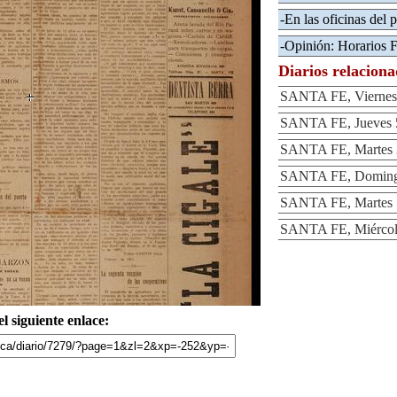
-En las oficinas del p
-Opinión: Horarios F
Diarios relacion
SANTA FE, Viernes 
SANTA FE, Jueves 5
SANTA FE, Martes 3
SANTA FE, Domingo
SANTA FE, Martes 1
SANTA FE, Miércole
l siguiente enlace: