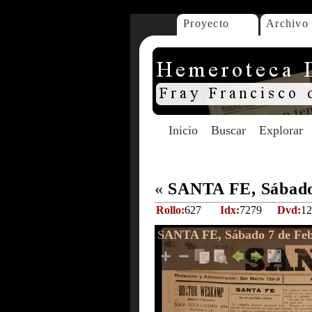
Proyecto
Archivo
Inicio
Buscar
Explorar
«
SANTA FE, Sábado 
Rollo:
627
Idx:
7279
Dvd:
12
SANTA FE, Sábado 7 de Feb