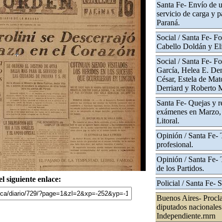
Santa Fe- Envío de u
servicio de carga y p
Paraná.
Social / Santa Fe- Fo
Cabello Doldán y Eli
Social / Santa Fe- Fo
García, Helea E. Den
César, Estela de Mat
Derriard y Roberto 
Santa Fe- Quejas y r
exámenes en Marzo, 
Litoral.
Opinión / Santa Fe- 
profesional.
Opinión / Santa Fe-
de los Partidos.
l siguiente enlace:
Policial / Santa Fe- 
Buenos Aires- Procla
diputados nacionales 
Independiente.rnrn