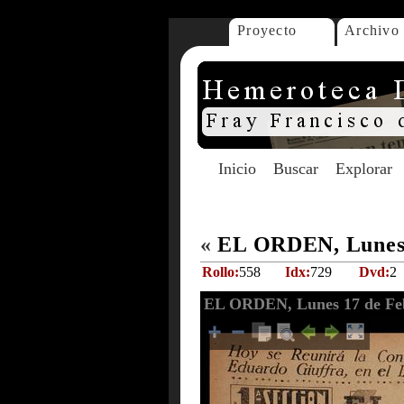
Proyecto
Archivo
Inicio
Buscar
Explorar
«
EL ORDEN, Lunes 
Rollo:
558
Idx:
729
Dvd:
2
EL ORDEN, Lunes 17 de Feb