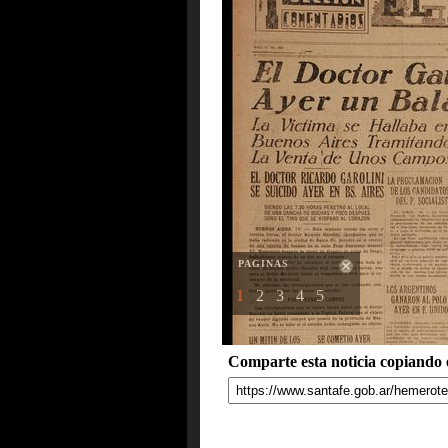
PAGINAS
1
2
3
4
5
Comparte esta noticia copiando e