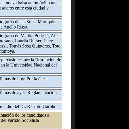
na nueva balsa automóvil para el
asajeros entre esta ciudad y
tografía de las Srtas. Maruquita
a Anello Risso.
tografía de Martita Podestá, Alicia
tesano, Laurita Busser, Lucy
ozzi, Tomás Sosa Quinteros, Toto
Montoya.
epercusiones por la Resolución de
en la Universidad Nacional del
Temas de hoy: Por la ética
 Temas de ayer: Reglamentación
Suicidio del Dr. Ricardo Garolini
mación de los candidatos a
del Partido Socialista