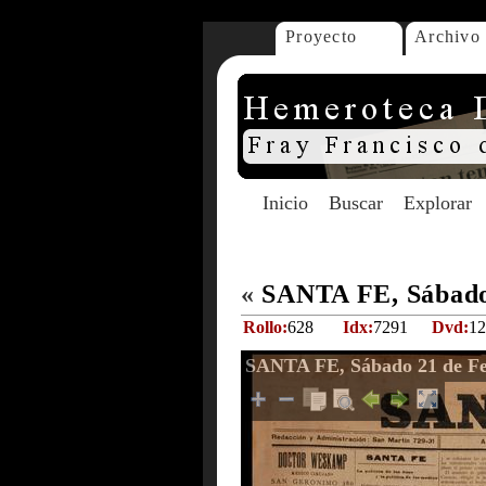
Proyecto
Archivo
Inicio
Buscar
Explorar
«
SANTA FE, Sábado 
Rollo:
628
Idx:
7291
Dvd:
12
SANTA FE, Sábado 21 de Fe