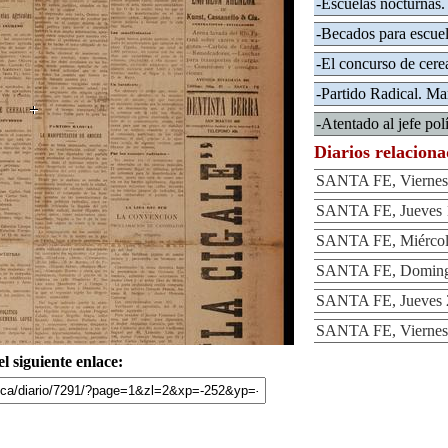
-Escuelas nocturnas.
-Becados para escuel
-El concurso de cerea
-Partido Radical. Ma
-Atentado al jefe po
Diarios relacion
SANTA FE, Viernes 
SANTA FE, Jueves 1
SANTA FE, Miércole
SANTA FE, Domingo
SANTA FE, Jueves 2
SANTA FE, Viernes 
l siguiente enlace: