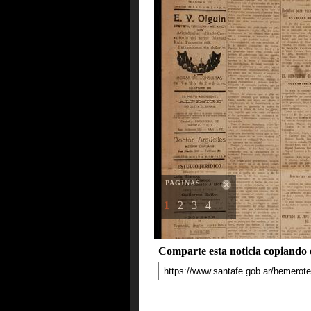
PAGINAS
1
2
3
4
Comparte esta noticia copiando e