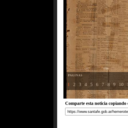
PAGINAS
1
2
3
4
5
6
7
8
9
10
Comparte esta noticia copiando e