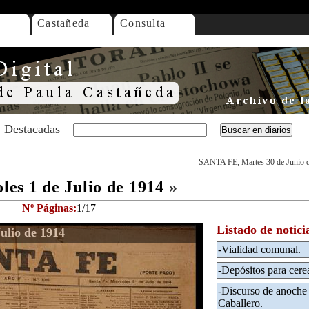
Castañeda
Consulta
Destacadas
SANTA FE, Martes 30 de Junio 
es 1 de Julio de 1914
»
Nº Páginas:
1/17
Listado de notici
ulio de 1914
-Vialidad comunal.
-Depósitos para cerea
-Discurso de anoche
Caballero.