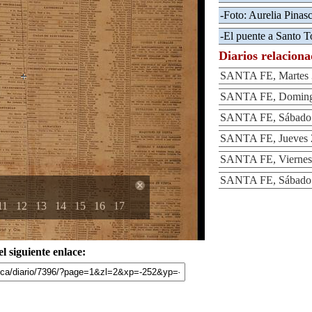
-Foto: Aurelia Pinas
-El puente a Santo 
Diarios relacion
SANTA FE, Martes 3
SANTA FE, Domingo
SANTA FE, Sábado 2
SANTA FE, Jueves 2
SANTA FE, Viernes 
SANTA FE, Sábado 4
11
12
13
14
15
16
17
l siguiente enlace: