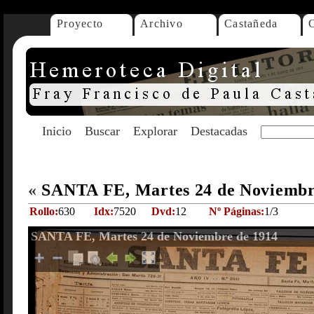
Proyecto
Archivo
Castañeda
Inicio
Buscar
Explorar
Destacadas
«
SANTA FE, Martes 24 de Noviembr
Rollo:
630
Idx:
7520
Dvd:
12
Nº Páginas:
1/3
SANTA FE, Martes 24 de Noviembre de 1914