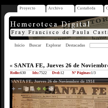
Proyecto
Archivo
Castañeda
Inicio
Buscar
Explorar
Destacadas
«
SANTA FE, Jueves 26 de Noviembr
Rollo:
630
Idx:
7522
Dvd:
12
Nº Páginas:
1/3
SANTA FE, Jueves 26 de Noviembre de 1914