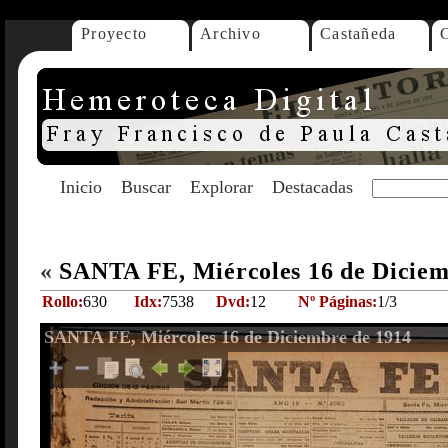
Proyecto
Archivo
Castañeda
Inicio
Buscar
Explorar
Destacadas
«
SANTA FE, Miércoles 16 de Diciem
Rollo:
630
Idx:
7538
Dvd:
12
Nº Páginas:
1/3
SANTA FE, Miércoles 16 de Diciembre de 1914