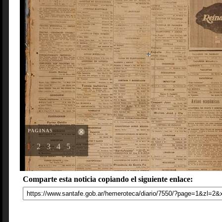
PAGINAS
1
2
3
4
5
Comparte esta noticia copiando el siguiente enlace: