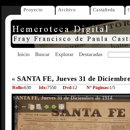
Proyecto
Archivo
Castañeda
Inicio
Buscar
Explorar
Destacadas
«
SANTA FE, Jueves 31 de Diciembr
Rollo:
630
Idx:
7550
Dvd:
12
Nº Páginas:
1/5
SANTA FE, Jueves 31 de Diciembre de 1914