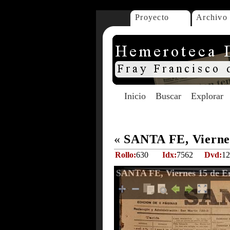
Proyecto
Archivo
Inicio
Buscar
Explorar
«
SANTA FE, Viernes
Rollo:
630
Idx:
7562
Dvd:
12
SANTA FE, Viernes 15 de E