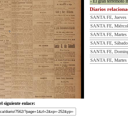
- El gran terremoto I
Diarios relacion
SANTA FE, Jueves 1
SANTA FE, Miércole
SANTA FE, Martes 1
SANTA FE, Sábado 
SANTA FE, Domingo
SANTA FE, Martes 1
l siguiente enlace: