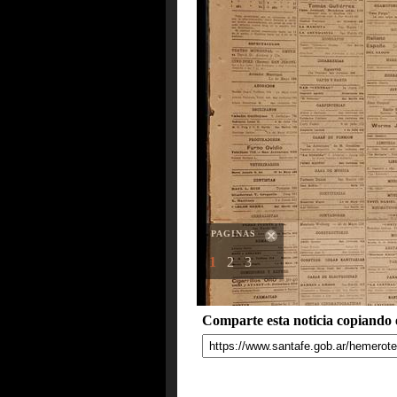
PAGINAS
1
2
3
Comparte esta noticia copiando e