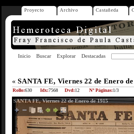
Proyecto
Archivo
Castañeda
Inicio
Buscar
Explorar
Destacadas
«
SANTA FE, Viernes 22 de Enero d
Rollo:
630
Idx:
7568
Dvd:
12
Nº Páginas:
1/3
SANTA FE, Viernes 22 de Enero de 1915