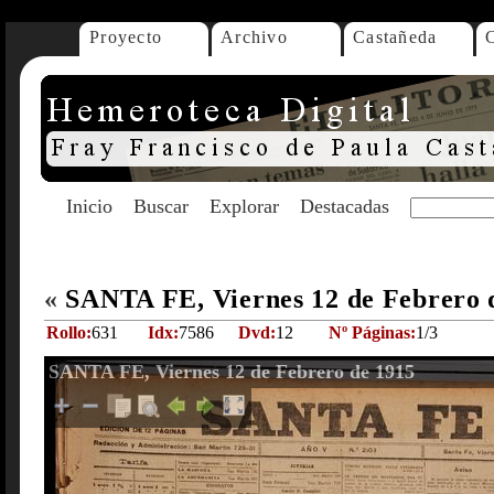
Proyecto
Archivo
Castañeda
Inicio
Buscar
Explorar
Destacadas
«
SANTA FE, Viernes 12 de Febrero 
Rollo:
631
Idx:
7586
Dvd:
12
Nº Páginas:
1/3
SANTA FE, Viernes 12 de Febrero de 1915