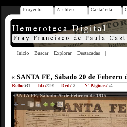
Proyecto
Archivo
Castañeda
Inicio
Buscar
Explorar
Destacadas
«
SANTA FE, Sábado 20 de Febrero 
Rollo:
631
Idx:
7591
Dvd:
12
Nº Páginas:
1/4
SANTA FE, Sábado 20 de Febrero de 1915