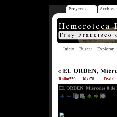
Proyecto
Archivo
Inicio
Buscar
Explorar
«
EL ORDEN, Miércol
Rollo:
550
Idx:
76
Dvd:
1
EL ORDEN, Miércoles 8 de 