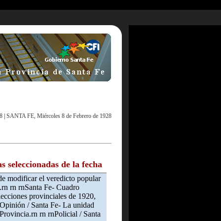
8
|
SANTA FE, Miércoles 8 de Febrero de 1928
as seleccionadas de la fecha
de modificar el veredicto popular
.rn rn rnSanta Fe- Cuadro
lecciones provinciales de 1920,
Opinión / Santa Fe- La unidad
rovincia.rn rn rnPolicial / Santa