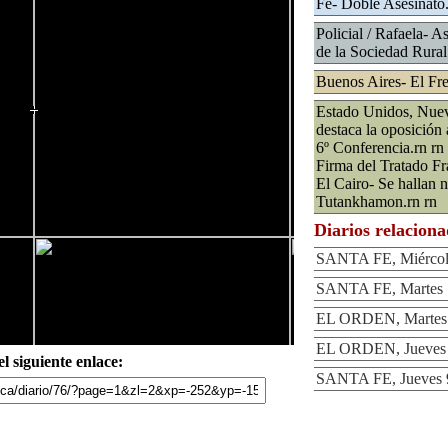
Fe- Doble Asesinato.
Policial / Rafaela- A
de la Sociedad Rural
Buenos Aires- El Fr
Estado Unidos, Nuev
destaca la oposición 
6º Conferencia.rn r
Firma del Tratado F
El Cairo- Se hallan 
Tutankhamon.rn rn
Diarios relacion
SANTA FE, Miércole
SANTA FE, Martes 7
EL ORDEN, Martes 7
EL ORDEN, Jueves 9
l siguiente enlace:
SANTA FE, Jueves 9