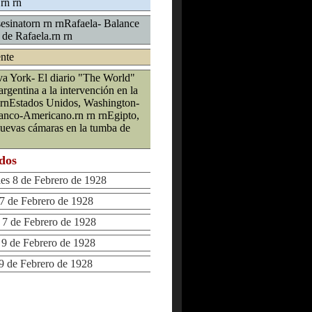
rn rn
sesinatorn rn rnRafaela- Balance
 de Rafaela.rn rn
ente
a York- El diario "The World"
argentina a la intervención en la
n rnEstados Unidos, Washington-
ranco-Americano.rn rn rnEgipto,
nuevas cámaras en la tumba de
ados
s 8 de Febrero de 1928
 de Febrero de 1928
 de Febrero de 1928
 de Febrero de 1928
 de Febrero de 1928