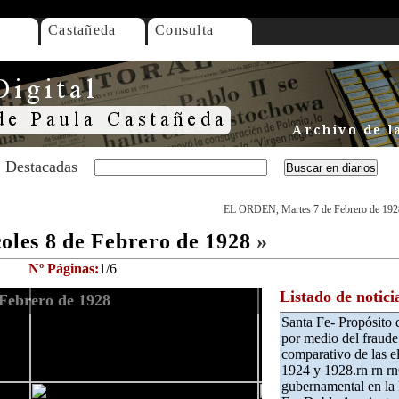
Castañeda
Consulta
Destacadas
EL ORDEN, Martes 7 de Febrero de 192
es 8 de Febrero de 1928
»
Nº Páginas:
1/6
Listado de notici
Febrero de 1928
Santa Fe- Propósito 
por medio del fraude
comparativo de las e
1924 y 1928.rn rn rn
gubernamental en la P