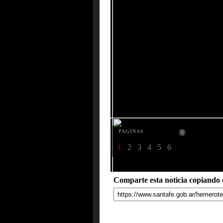
PAGINAS
1
2
3
4
5
6
Comparte esta noticia copiando e