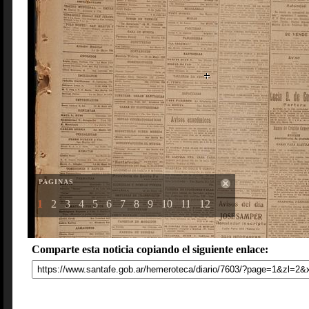
PAGINAS
1
2
3
4
5
6
7
8
9
10
11
12
Comparte esta noticia copiando el siguiente enlace: