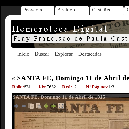
Proyecto
Archivo
Castañeda
Inicio
Buscar
Explorar
Destacadas
«
SANTA FE, Domingo 11 de Abril d
Rollo:
631
Idx:
7632
Dvd:
12
Nº Páginas:
1/3
SANTA FE, Domingo 11 de Abril de 1915