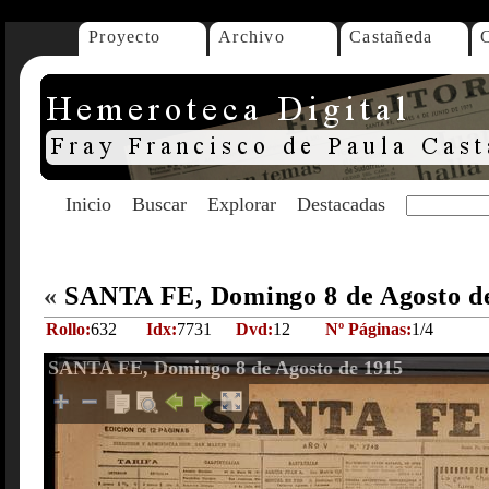
Proyecto
Archivo
Castañeda
Inicio
Buscar
Explorar
Destacadas
«
SANTA FE, Domingo 8 de Agosto d
Rollo:
632
Idx:
7731
Dvd:
12
Nº Páginas:
1/4
SANTA FE, Domingo 8 de Agosto de 1915