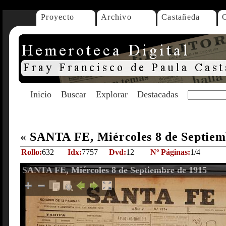
Proyecto
Archivo
Castañeda
Inicio
Buscar
Explorar
Destacadas
«
SANTA FE, Miércoles 8 de Septiem
Rollo:
632
Idx:
7757
Dvd:
12
Nº Páginas:
1/4
SANTA FE, Miércoles 8 de Septiembre de 1915