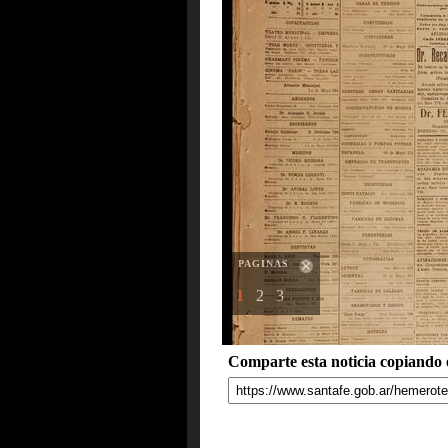
PAGINAS
1
2
3
Comparte esta noticia copiando e