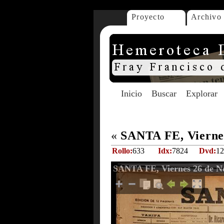
Proyecto
Archivo
Inicio
Buscar
Explorar
«
SANTA FE, Viernes
Rollo:
633
Idx:
7824
Dvd:
12
SANTA FE, Viernes 26 de N