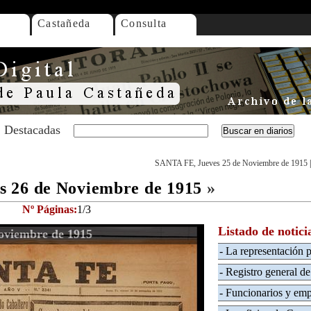
Castañeda
Consulta
Destacadas
SANTA FE, Jueves 25 de Noviembre de 1915
 26 de Noviembre de 1915
»
Nº Páginas:
1/3
Listado de notici
oviembre de 1915
- La representación 
- Registro general d
- Funcionarios y emp