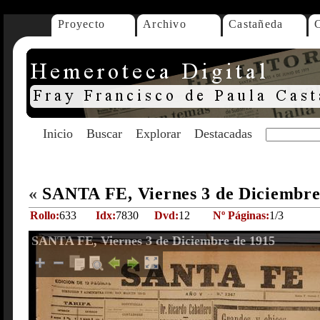
Proyecto
Archivo
Castañeda
Inicio
Buscar
Explorar
Destacadas
«
SANTA FE, Viernes 3 de Diciembre
Rollo:
633
Idx:
7830
Dvd:
12
Nº Páginas:
1/3
SANTA FE, Viernes 3 de Diciembre de 1915