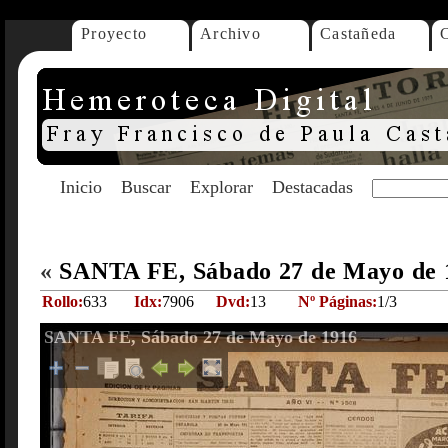
Proyecto
Archivo
Castañeda
Inicio
Buscar
Explorar
Destacadas
«
SANTA FE, Sábado 27 de Mayo de
Rollo:
633
Idx:
7906
Dvd:
13
Nº Páginas:
1/3
SANTA FE, Sábado 27 de Mayo de 1916